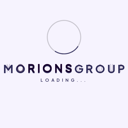
noviembre 2021
septiembre 2021
agosto 2021
enero 2021
noviembre 2020
M
O
R
I
O
N
S
G
R
O
U
P
LOADING...
Categories
Application Testing
Artifical Intelligence
Business